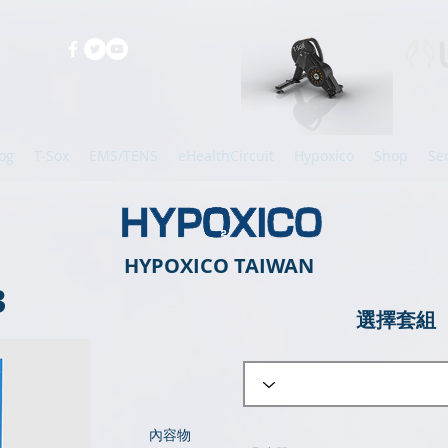
og
T-Sox
EMS/TENS
eHealthCircuit
Hypoxico
Shop
Se
HYPOXICO TAIWAN
3
​選擇套組
​​內容物