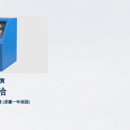
價
洽
 (原廠一年保固)