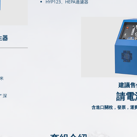
HYP123、HEPA過濾器
生器
 米
建議售
請電
3” 深
含進口關稅，發票，運費