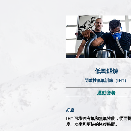
​低氧鍛鍊
間歇性低氧訓練（IHT）
運動套餐
好處
IHT 可增強有氧和無氧性能，從而
度、功率和更快的恢復時間。