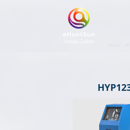
eHuntSun
Hypoxic Taiwan
About
Bl
HYP12