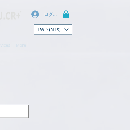
ログイン
TWD (NT$)
rvices
More