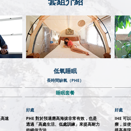
​套組介紹
低氧睡眠
長時間缺氧（PHE）
睡眠套餐
好處
好處
提高速
PHE 對於預適應高海拔非常有效，也是
IHE 
透過「高處生活、低處訓練」來提高耐力
療，並使
的絕佳方法。
提高表現